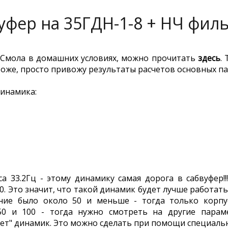
уфер на 35ГДН-1-8 + НЧ фил
я-Смола в домашних условиях, можно прочитать
здесь
.
Т
 тоже, просто привожу результаты расчетов основных п
динамика:
а 33.2Гц - этому динамику самая дорога в сабвуфер!
к 100. Это значит, что такой динамик будет лучше работа
ение было около 50 и меньше - тогда только корпу
50 и 100 - тогда нужно смотреть на другие парам
еет" динамик. Это можно сделать при помощи специал