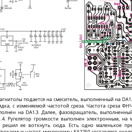
гнитолы подается на смеситель, выполненный на DA1.1
ядка, с изменяемой частотой среза. Частота среза Ф
полнен на DA1.3. Далее, фазовращатель, выполненный
.4. Ругелятор громкости выполнен электронным, на м
 и решил ее воткнуть сюда. Есть одно маленькое п
ускаемых частот микросхемы КА2250 составляет окол