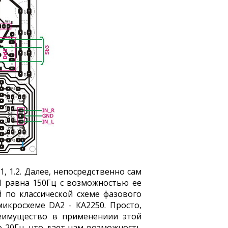
, 1.2. Далее, непосредственно сам
НЧ равна 150Гц с возможностью ее
 по классической схеме фазового
икросхеме DA2 - КА2250. Просто,
реимущество в применениии этой
о 20Гц, что дает нам возможность