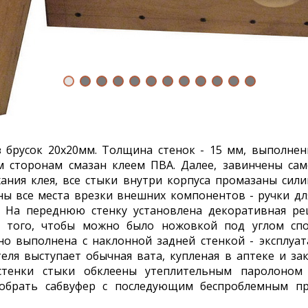
 брусок 20х20мм. Толщина стенок - 15 мм, выполне
м сторонам смазан клеем ПВА. Далее, завинчены са
ания клея, все стыки внутри корпуса промазаны сил
ы все места врезки внешних компонентов - ручки для
. На переднюю стенку установлена декоративная ре
я того, чтобы можно было ножовкой под углом спо
но выполнена с наклонной задней стенкой - эксплуат
теля выступает обычная вата, купленая в аптеке и з
стенки стыки обклеены утеплительным паролоном
зобрать сабвуфер с последующим беспроблемным пр