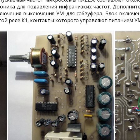
соника для подавления инфранизких частот. Дополнит
ключения-выключения УМ для сабвуфера. Блок включ
той реле К1, контакты которого управляют питанием У