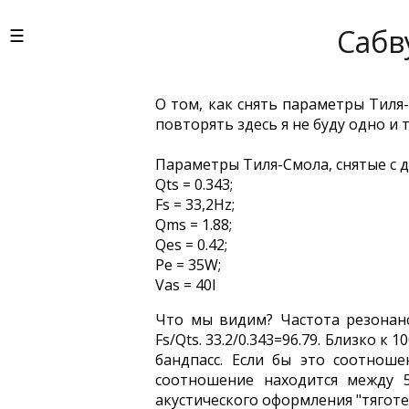
Сабв
О том, как снять параметры Тил
повторять здесь я не буду одно и
Параметры Тиля-Смола, снятые с 
Qts = 0.343;
Fs = 33,2Hz;
Qms = 1.88;
Qes = 0.42;
Pe = 35W;
Vas = 40l
Что мы видим? Частота резонанс
Fs/Qts. 33.2/0.343=96.79. Близко 
бандпасс. Если бы это соотнош
соотношение находится между 
акустического оформления "тягот