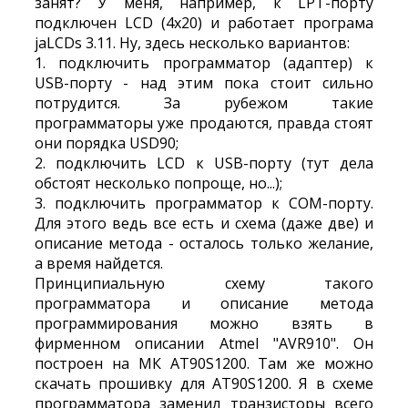
занят? У меня, например, к LPT-порту
подключен LCD (4х20) и работает програма
jaLCDs 3.11. Ну, здесь несколько вариантов:
1. подключить программатор (адаптер) к
USB-порту - над этим пока стоит сильно
потрудится. За рубежом такие
программаторы уже продаются, правда стоят
они порядка USD90;
2. подключить LCD к USB-порту (тут дела
обстоят несколько попроще, но...);
3. подключить программатор к COM-порту.
Для этого ведь все есть и схема (даже две) и
описание метода - осталось только желание,
а время найдется.
Принципиальную схему такого
программатора и описание метода
программирования можно взять в
фирменном описании Atmel "AVR910". Он
построен на МК AT90S1200. Там же можно
скачать прошивку для AT90S1200. Я в схеме
программатора заменил транзисторы всего