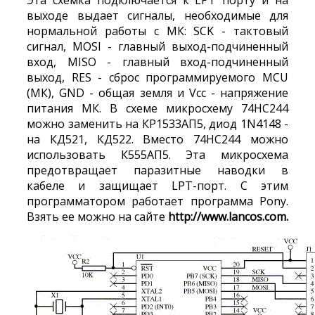
Эта схемка подключается к LPT порту и на
выходе выдает сигналы, необходимые для
нормальной работы с МК: SCK - тактовый
сигнал, MOSI - главный выход-подчиненный
вход, MISO - главный вход-подчиненный
выход, RES - сброс программируемого MCU
(МК), GND - общая земля и Vcc - напряжение
питания МК. В схеме микросхему 74НС244
можно заменить на КР1533АП5, диод 1N4148 -
на КД521, КД522. Вместо 74НС244 можно
использовать К555АП5. Эта микросхема
предотвращает паразитные наводки в
кабеле и защищает LPT-порт. С этим
программатором работает программа Pony.
Взять ее можно на сайте
http://www.lancos.com.