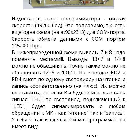
Недостаток этого программатора - низкая
скорость (19200 бод). Это поправимо, т.к. есть
еще одна схема (на at90s2313) для COM-порта.
Скорость обмена данными с COM портом
115200 kbps.
В нижеприведенной схеме выводы 7 и 8 надо
поменять местами!!!. Выводы 13+7 и 14+8
можно не объединять. Точно также можно не
объединять 12+9 и 10+11. На выводах PD2 и
PD4 висят по одному светодиоду на чтение и
запись соответстсвенно (на плюс). Их можно
не ставить, т.к. если Вы будете использовать
сигнал "LED", то светодиод, подключенный к
"LED", будет сигнализировать о любом
обращении к МК - как "чтение" так и "запись".
У себя я так и сделал. Схема программатора
имеет вид: